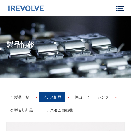
製品情報
-
-
-
全製品一覧
プレス部品
押出しヒートシンク
-
金型＆切削品
カスタム自動機