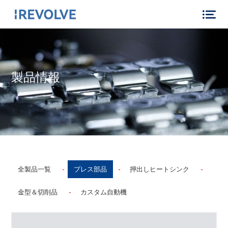
製品情報
-
-
-
全製品一覧
プレス部品
押出しヒートシンク
-
金型＆切削品
カスタム自動機