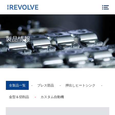
製品情報
-
-
-
全製品一覧
プレス部品
押出しヒートシンク
-
金型＆切削品
カスタム自動機