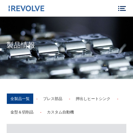
製品情報
-
-
-
全製品一覧
プレス部品
押出しヒートシンク
-
金型＆切削品
カスタム自動機